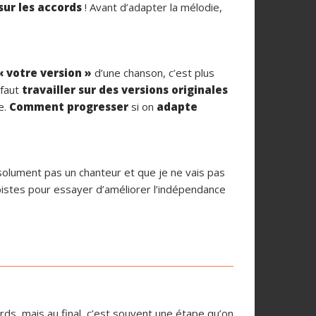
ur les accords
! Avant d’adapter la mélodie,
 votre version »
d’une chanson, c’est plus
l faut
travailler sur des versions originales
e.
Comment progresser
si on
adapte
bsolument pas un chanteur et que je ne vais pas
pistes pour essayer d’améliorer l’indépendance
!
ds, mais au final, c’est souvent une étape qu’on