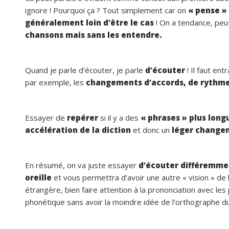
ignore ! Pourquoi ça ? Tout simplement car on
« pense »
généralement loin d’être le cas
! On a tendance, peu
chansons mais sans les entendre.
Quand je parle d’écouter, je parle
d’écouter
! Il faut en
par exemple, les
changements d’accords, de rythme
Essayer de
repérer
si il y a des
« phrases » plus long
accélération de la diction
et donc un
léger changem
En résumé, on va juste essayer
d’écouter différemme
oreille
et vous permettra d’avoir une autre « vision » de
étrangère, bien faire attention à la prononciation avec le
phonétique sans avoir la moindre idée de l’orthographe du