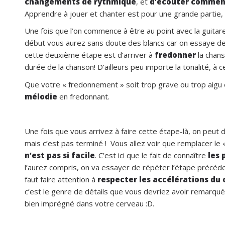
changements de rythmique
, et
d’écouter comment 
Apprendre à jouer et chanter est pour une grande partie,
Une fois que l’on commence à être au point avec la guitar
début vous aurez sans doute des blancs car on essaye de g
cette deuxième étape est d’arriver à
fredonner
la chans
durée de la chanson! D’ailleurs peu importe la tonalité, à 
Que votre « fredonnement » soit trop grave ou trop aigu o
mélodie
en fredonnant.
Une fois que vous arrivez à faire cette étape-là, on peut d
mais c’est pas terminé ! Vous allez voir que remplacer le
n’est pas si facile
. C’est ici que le fait de connaître
les 
l’aurez compris, on va essayer de répéter l’étape précéden
faut faire attention à
respecter les accélérations du
c’est le genre de détails que vous devriez avoir remarqu
bien imprégné dans votre cerveau :D.