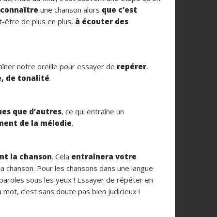
 connaître
une chanson alors
que c’est
t-être de plus en plus,
à écouter des
traîner notre oreille pour essayer de
repérer
,
, de tonalité
.
ues que d’autres
, ce qui entraîne un
ent de la mélodie
.
nt la chanson
. Cela
entraînera votre
 la chanson. Pour les chansons dans une langue
s paroles sous les yeux ! Essayer de répéter en
 mot, c’est sans doute pas bien judicieux !