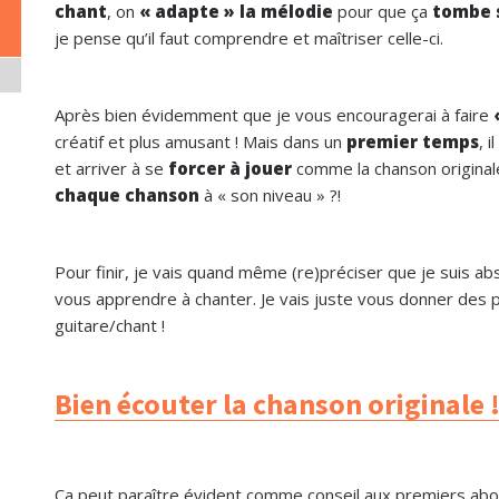
chant
, on
« adapte » la mélodie
pour que ça
tombe s
je pense qu’il faut comprendre et maîtriser celle-ci.
Après bien évidemment que je vous encouragerai à faire
«
créatif et plus amusant ! Mais dans un
premier temps
, i
et arriver à se
forcer à jouer
comme la chanson original
chaque chanson
à « son niveau » ?!
Pour finir, je vais quand même (re)préciser que je suis a
vous apprendre à chanter. Je vais juste vous donner des 
guitare/chant !
Bien écouter la chanson originale 
Ca peut paraître évident comme conseil aux premiers abor