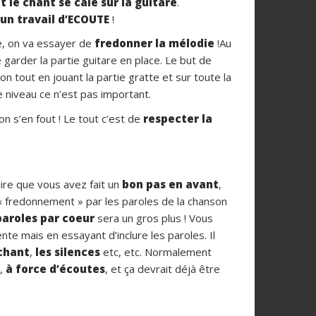
le chant se cale sur la guitare
.
un travail d’ECOUTE
!
e, on va essayer de
fredonner la mélodie
!Au
arder la partie guitare en place. Le but de
on tout en jouant la partie gratte et sur toute la
ce niveau ce n’est pas important.
n s’en fout ! Le tout c’est de
respecter la
ire que vous avez fait un
bon pas en avant
,
 « fredonnement » par les paroles de la chanson
paroles par coeur
sera un gros plus ! Vous
te mais en essayant d’inclure les paroles. Il
 chant
,
les silences
etc, etc. Normalement
é,
à force d’écoutes
, et ça devrait déjà être