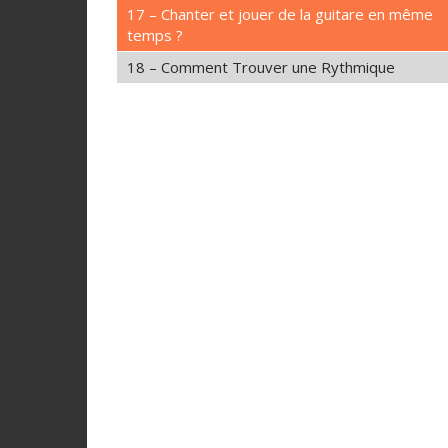
17 – Chanter et jouer de la guitare en même
temps ?
18 – Comment Trouver une Rythmique