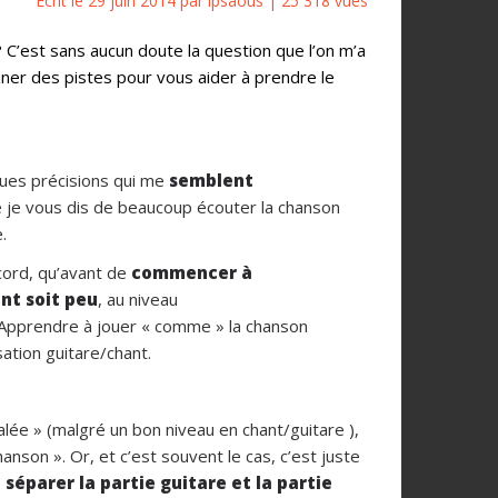
Ecrit le 29 juin 2014 par ipsaous | 25 318 vues
C’est sans aucun doute la question que l’on m’a
nner des pistes pour vous aider à prendre le
lques précisions qui me
semblent
ue je vous dis de beaucoup écouter la chanson
.
cord, qu’avant de
commencer à
ant soit peu
, au niveau
e. Apprendre à jouer « comme » la chanson
sation guitare/chant.
lée » (malgré un bon niveau en chant/guitare ),
anson ». Or, et c’est souvent le cas, c’est juste
 séparer la partie guitare et la partie