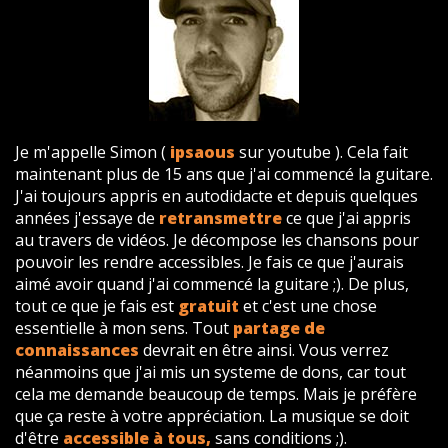
Je m'appelle Simon (
ipsaous
sur youtube ). Cela fait
maintenant plus de 15 ans que j'ai commencé la guitare.
J'ai toujours appris en autodidacte et depuis quelques
années j'essaye de
retransmettre
ce que j'ai appris
au travers de vidéos. Je décompose les chansons pour
pouvoir les rendre accessibles. Je fais ce que j'aurais
aimé avoir quand j'ai commencé la guitare ;). De plus,
tout ce que je fais est
gratuit
et c'est une chose
essentielle à mon sens. Tout
partage de
connaissances
devrait en être ainsi. Vous verrez
néanmoins que j'ai mis un systeme de dons, car tout
cela me demande beaucoup de temps. Mais je préfère
que ça reste à votre appréciation. La musique se doit
d'être
accessible à tous,
sans conditions ;).