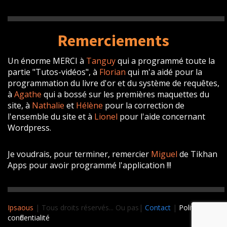
Remerciements
Un énorme MERCI à
Tanguy
qui a programmé toute la
partie "Tutos-vidéos", à
Florian
qui m'a aidé pour la
programmation du livre d'or et du système de requêtes,
à
Agathe
qui a bossé sur les premières maquettes du
site, à
Nathalie
et
Hélène
pour la correction de
l'ensemble du site et à
Lionel
pour l'aide concernant
Wordpress.
Je voudrais, pour terminer, remercier
Miguel
de Tikhan
Apps pour avoir programmé l'application !!!
Ipsaous
| Tous droits réservés... Ou pas|
Contact
|
Politique de
confidentialité