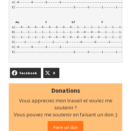
A|-0-------0-------3-------3----------------------------------------
E|---------------------------------3-------3-------1-------1--------
 Am               C              G7               F
e|---0---0---0---0---0---0---0---0---1---1---1---1---1---1---1---1--
B|---1---1---1---1---1---1---1---1---0---0---0---0---1---1---1---1--
G|---2---2---2---2---0---0---0---0---0---0---0---0---2---2---2---2--
D|-----2-------2-------2-------2-------0-------0-------3-------3----
A|-0-------0-------3-------3----------------------------------------
Facebook
X
Donations
Vous appreciez mon travail et voulez me
soutenir ?
Vous pouvez me soutenir en faisant un don ;)
Faire un don