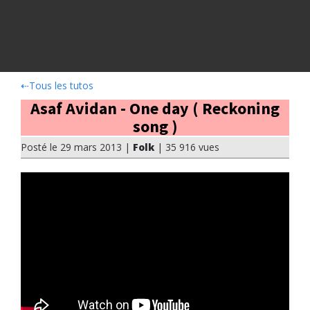
⇠
Tous les tutos
Asaf Avidan - One day ( Reckoning
song )
Posté le 29 mars 2013 |
Folk
| 35 916 vues