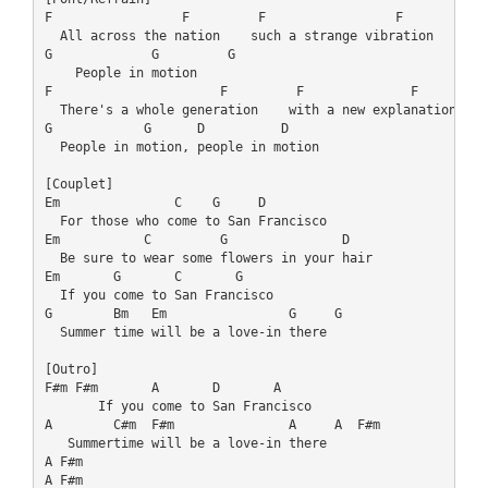
F                 F         F                 F     

  All across the nation    such a strange vibration

G             G         G           

    People in motion

F                      F         F              F

  There's a whole generation    with a new explanation

G            G      D          D 

  People in motion, people in motion

[Couplet]

Em               C    G     D

  For those who come to San Francisco

Em           C         G               D

  Be sure to wear some flowers in your hair

Em       G       C       G

  If you come to San Francisco

G        Bm   Em                G     G

  Summer time will be a love-in there

[Outro]

F#m F#m       A       D       A

       If you come to San Francisco

A        C#m  F#m               A     A  F#m

   Summertime will be a love-in there

A F#m
