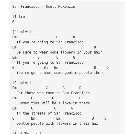
San Francisco - Scott McKenzie

[Intro]

G

[Couplet]

Em          C        G       D

  If you're going to San Francisco

Em           C         G               D

  Be sure to wear some flowers in your hair

Em          G        C       G

  If you're going to San Francisco

G              Bm   Em                 D     D

  You're gonna meet some gentle people there

[Couplet]

Em              C       G       D

  For those who come to San Francisco

Em       C         G            D

  Summer time will be a love-in there

Em       G          C       G

  In the streets of San Francisco

G        Bm          Em               D     D

  Gentle people with flowers in their hair

[Pont/Refrain]
