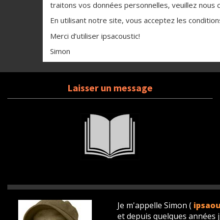
traitons vos données personnelles, veuillez nous 
En utilisant notre site, vous acceptez les conditio
Merci d’utiliser ipsacoustic!
Simon
Laisser un message
Je m'appelle Simon (
ipsao
et depuis quelques années 