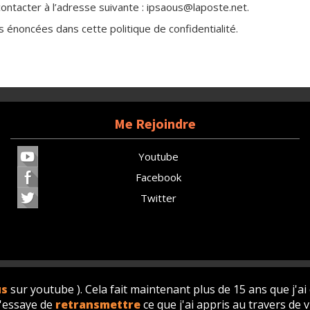
contacter à l’adresse suivante : ipsaous@laposte.net.
ns énoncées dans cette politique de confidentialité.
Me Rejoindre
Youtube
Facebook
Twitter
us
sur youtube ). Cela fait maintenant plus de 15 ans que j'ai
j'essaye de
retransmettre
ce que j'ai appris au travers de