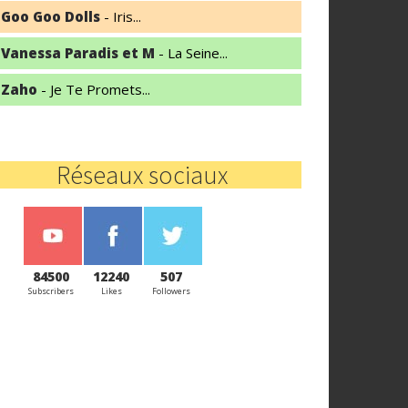
Goo Goo Dolls
- Iris...
Vanessa Paradis et M
- La Seine...
Zaho
- Je Te Promets...
Réseaux sociaux
84500
12240
507
Subscribers
Likes
Followers