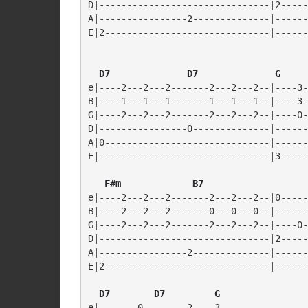
D|-------------------------------|2-----
A|----------------2--------------|------
E|2------------------------------|------
  D7              D7              G
e|----2---2---2-------2---2---2--|----3-
B|----1---1---1-------1---1---1--|----3-
G|----2---2---2-------2---2---2--|----0-
D|----------------0--------------|------
A|0------------------------------|------
E|-------------------------------|3-----
   F#m             B7         
e|----2---2---2-------2---2---2--|0-----
B|----2---2---2-------0---0---0--|------
G|----2---2---2-------2---2---2--|----0-
D|-------------------------------|2-----
A|----------------2--------------|------
E|2------------------------------|------
  D7        D7         G
e|-------0--------2----3----------------