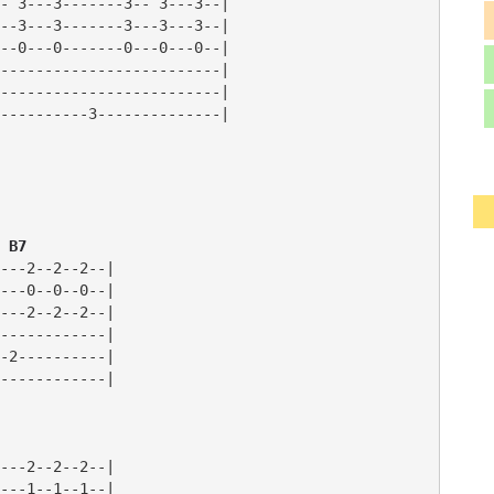
- 3---3-------3-- 3---3--|

--3---3-------3---3---3--|

--0---0-------0---0---0--|

-------------------------|

-------------------------|

 B7   
---2--2--2--|

---0--0--0--|

---2--2--2--|

------------|

-2----------|

------------|

---2--2--2--|

---1--1--1--|
