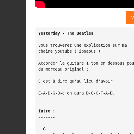
V
Yesterday - The Beatles
Vous trouverez une explication sur ma 

chaîne youtube ( ipsaous )

Accorder la guitare 1 ton en dessous pou
du morceau original :

C'est à dire qu'au lieu d'avoir

E-A-D-G-B-e on aura D-G-C-F-A-D.

Intro :

-------
  G