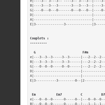
e|----3-- 3---3-- ----3-- 3---3--|----3-
B|----3---3---3-------3---3---3--|----3-
G|----0---0---0-------0---0---0--|----0-
D|-------------------------------|------
A|-------------------------------|------
Couplets :

---------
  G                         F#m         
e|---3--3--3-----3--3------|---2--2--2--
B|---3--3--3-----3--3------|---2--2--2--
G|---0--0--0-----0--0------|---2--2--2--
D|-------------------------|------------
A|-------------------------|------------
E|3-----------3---------0--|2-----------
 Em           Em7          C          D7
e|---0--0--0------0-----0--|---0--0--0--
B|---0--0--0------0-----0--|---1--1--1--