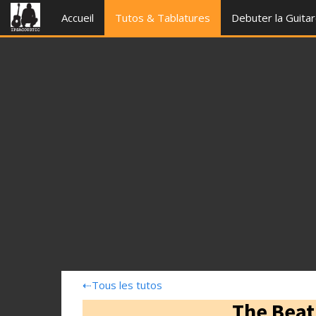
Accueil
Tutos & Tablatures
Debuter la Guita
⇠
Tous les tutos
The Beat