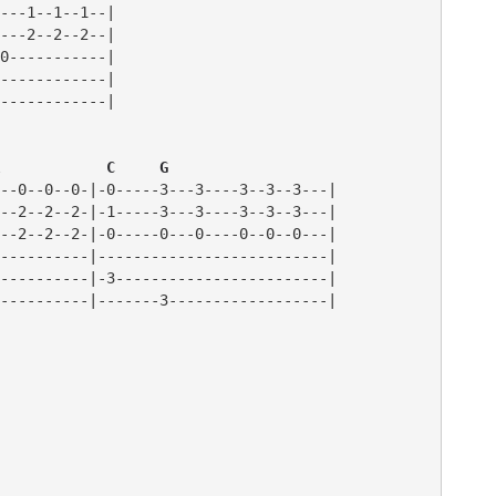
---1--1--1--|

---2--2--2--|

0-----------|

------------|

------------|

            C     G
--0--0--0-|-0-----3---3----3--3--3---|

--2--2--2-|-1-----3---3----3--3--3---|

--2--2--2-|-0-----0---0----0--0--0---|

----------|--------------------------|

----------|-3------------------------|
