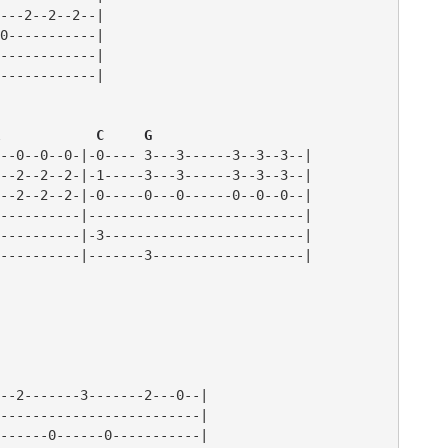
---2--2--2--|

0-----------|

------------|

------------|       

            C     G
--0--0--0-|-0---- 3---3------3--3--3--|

--2--2--2-|-1-----3---3------3--3--3--|

--2--2--2-|-0-----0---0------0--0--0--|

----------|---------------------------|

----------|-3-------------------------|

--2-------3-------2---0--|

-------------------------|

------0------0-----------|
