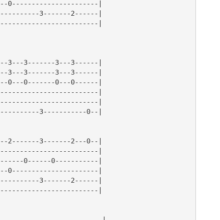
--0----------------------|

----------3-------2------|

-------------------------|

--3---3-------3---3------|

--3---3-------3---3------|

--0---0-------0---0------|

-------------------------|

-------------------------|

----------3-----------0--|

--2-------3-------2---0--|

-------------------------|

------0------0-----------|

--0----------------------|

----------3-------2------|

-------------------------|

--------------------------|
