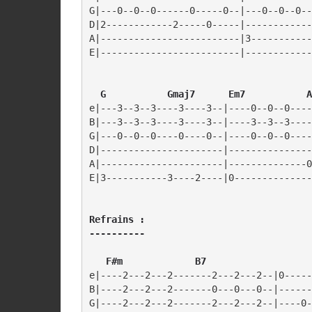
G|---0--0--0------0-----0--|---0--0--0--
D|2------------2-----0-----|------------
A|-------------------------|3-----------
E|-------------------------|------------
  G           Gmaj7      Em7           A
e|---3--3--3----3----3--|----0--0--0----
B|---3--3--3----3----3--|----3--3--3----
G|---0--0--0----0----0--|----0--0--0----
D|----------------------|---------------
A|----------------------|--------------0
Refrains :

----------
   F#m             B7  
e|----2---2---2-------2---2---2--|0-----
B|----2---2---2-------0---0---0--|------
G|----2---2---2-------2---2---2--|----0-