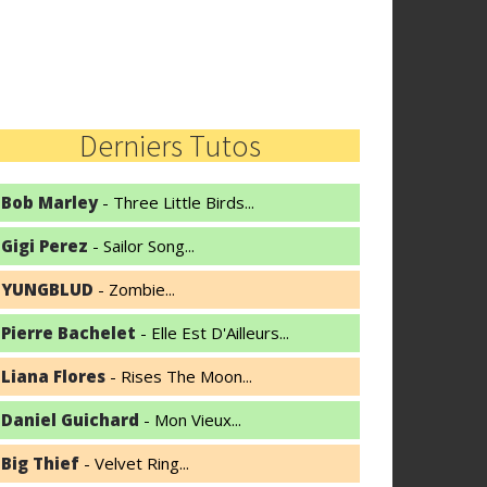
Derniers Tutos
Bob Marley
- Three Little Birds...
Gigi Perez
- Sailor Song...
YUNGBLUD
- Zombie...
Pierre Bachelet
- Elle Est D'Ailleurs...
Liana Flores
- Rises The Moon...
Daniel Guichard
- Mon Vieux...
Big Thief
- Velvet Ring...