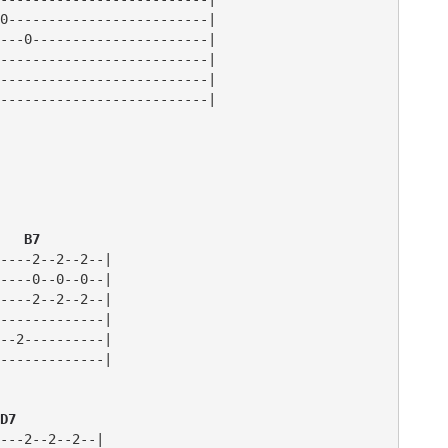
0-------------------------|

---0----------------------|

--------------------------|

--------------------------|

   B7 
----2--2--2--|

----0--0--0--|

----2--2--2--|

-------------|

--2----------|

-------------|              

D7
---2--2--2--|
