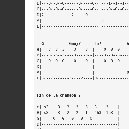
B|---0--0--0------0-----0--|---1--1--1--
G|---0--0--0------0-----0--|---0--0--0--
D|2------------2-----0-----|------------
A|-------------------------|3-----------
E|-------------------------|------------
  G           Gmaj7      Em7           A
e|---3--3--3----3----3--|----0--0--0----
B|---3--3--3----3----3--|----3--3--3----
G|---0--0--0----0----0--|----0--0--0----
D|----------------------|---------------
A|----------------------|--------------0
Fin de la chanson :
e|-s3----3---3---3---3---3----3----|

B|-s3----3---2---2---1---1h3--1h3--|

G|-----0---0---0---0---0-----------|

D|---------------------------------|
