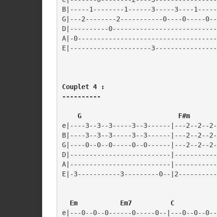
B|-----1--------1------3-----3----1-----
G|---2--------2-----------0----0-----0--
D|----------0---------------------------
A|-0------------------------------------
Couplet 4 :

----------
    G                         F#m       
e|----3--3--3-----3--3------|---2--2--2-
B|----3--3--3-----3--3------|---2--2--2-
G|----0--0--0-----0--0------|---2--2--2-
D|--------------------------|-----------
A|--------------------------|-----------
E|-3-----------3---------0--|2----------
  Em           Em7          C           
e|---0--0--0------0-----0--|---0--0--0--