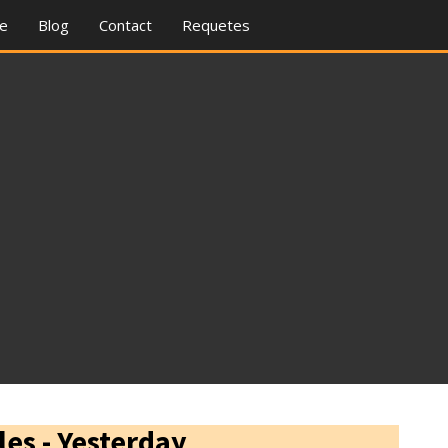
re
Blog
Contact
Requetes
les - Yesterday