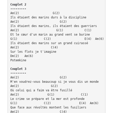
Couplet 2

---------
Am(2)                   G(2)

Ils étaient des marins durs à la discipline

Am(2)                       G(2)

Ils étaient des marins, ils étaient des guerriers

Am(2)                     G(1)            C(1)

Et le cœur d'un marin au grand vent se burine

G(1)               C(2)                   E(4)  Am(6)

Ils étaient des marins sur un grand cuirassé

Am(2)                  C(4)

Sur les flots je t'imagine

Dm(2)   Am(6)

Potemkine

Couplet 3

---------
Am(2)                       G(2)

M'en voudrez-vous beaucoup si je vous dis un monde

Am(2)                  G(2)

Où celui qui a faim va être fusillé

Am(2)                G(1)               C(1)

Le crime se prépare et la mer est profonde

G(1)               C(2)                E(4)  Am(6)

Que face aux révoltés montent les fusiliers

Am(2)                       C(4)
