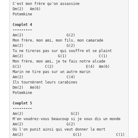
C'est mon frère qu'on assassine

Dm(2)   Am(6)

Potemkine

Couplet 4

---------
Am(2)                    G(2)

Mon frère, mon ami, mon fils, mon camarade

Am(2)                    G(2)

Tu ne tireras pas sur qui souffre et se plaint

Am(2)                G(1)               C(1)

Mon frère, mon ami, je te fais notre alcade

G(1)           C(2)               E(4)  Am(6)

Marin ne tire pas sur un autre marin

Am(2)                    C(4)

Ils tournèrent leurs carabines

Dm(2)   Am(6)

Potemkine

Couplet 5

---------
Am(2)                      G(2)

M'en voudrez-vous beaucoup si je vous dis un monde

Am(2)                    G(2)

Où l'on punit ainsi qui veut donner la mort

Am(2)                       G(1)                C(1)
