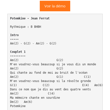
Voir la démo
Potemkine - Jean Ferrat
Rythmique : B BHBH

Intro

-----
Am(2) - G(2) - Am(2) - G(2)

Couplet 1

---------
Am(2)                      G(2)

M'en voudrez-vous beaucoup si je vous dis un monde

Am(2)                      G(2)

Qui chante au fond de moi au bruit de l'océan

Am(2)                      G(1)            C(1)

M'en voudrez-vous beaucoup si la révolte gronde

G(1)               C(2)                   E(4)   Am(6)

Dans ce nom que je dis au vent des quatre vents

Am(2)                 C(4)

Ma mémoire chante en sourdine

Dm(2)   Am(6)

Potemkine
