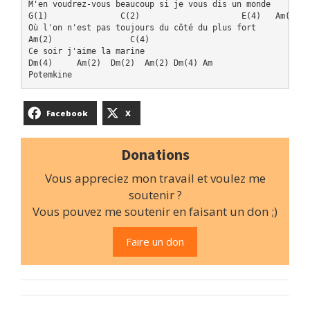
M'en voudrez-vous beaucoup si je vous dis un monde

G(1)               C(2)                     E(4)   Am(4)

Où l'on n'est pas toujours du côté du plus fort

Am(2)                C(4)

Ce soir j'aime la marine

Dm(4)     Am(2)  Dm(2)  Am(2) Dm(4) Am

Facebook
X
Donations
Vous appreciez mon travail et voulez me
soutenir ?
Vous pouvez me soutenir en faisant un don ;)
Faire un don