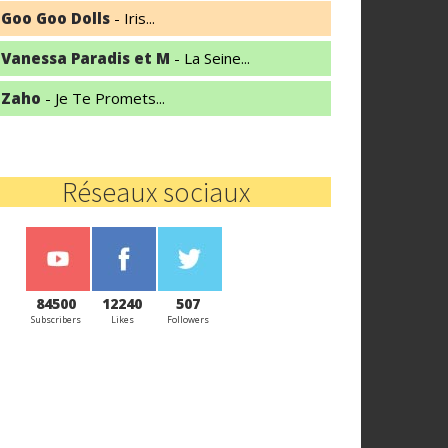
Goo Goo Dolls
- Iris...
Vanessa Paradis et M
- La Seine...
Zaho
- Je Te Promets...
Réseaux sociaux
84500
12240
507
Subscribers
Likes
Followers