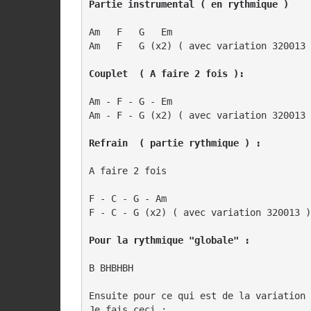
Partie instrumental ( en rythmique )
Am   F   G   Em

Am   F   G (x2) ( avec variation 320013 
Couplet  ( A faire 2 fois ):
Am - F - G - Em

Am - F - G (x2) ( avec variation 320013 
Refrain  ( partie rythmique ) :
A faire 2 fois 

F - C - G - Am

F - C - G (x2) ( avec variation 320013 )

Pour la rythmique "globale" :
B BHBHBH

Ensuite pour ce qui est de la variation 
Je fais ceci :
