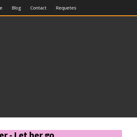
re
Blog
Contact
Requetes
r - Let her go