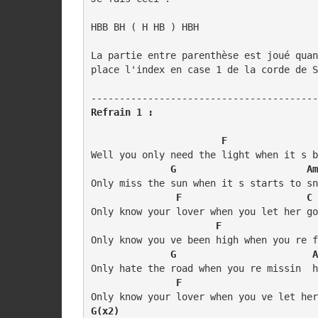
HBB BH ( H HB ) HBH

La partie entre parenthèse est joué quan
place l'index en case 1 de la corde de S
Refrain 1 :
  F                
Well you only need the light when it s b
      G                       Am
Only miss the sun when it s starts to sn
 F                      C 
Only know your lover when you let her go

 F                 
Only know you ve been high when you re f
   G                        A
Only hate the road when you re missin  h
        F                        
G(x2)