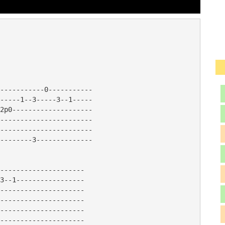
-----------0-----------

-----1--3-----3--1-----

2p0--------------------

-----------------------

-----------------------

--------3--------------

---------------------

3--1-----------------

---------------------

---------------------

---------------------

---------------------
