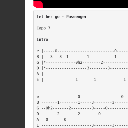
Capo 7

Intro
e||-----0-------------------------0-----
B||---3---3--1--------1-----------1-----
G||*-------------0h2--------2-----------
D||*------------------3--------3--------
A||-------------------------------------
E||--------------1-------1------------1-
e|----------------0------------------0--
B|-------1--------1-----3--------3------
G|--0h2-------2---------0-----0---------
D|-------2--------2--------0------------
A|--0-------0---------------------------
E|----------------------3--------3------