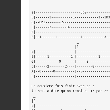
e|-----------------------3p0------------
B|-------1-----------1------------1--1h3
G|--0h2--------2---------------2--------
D|-------3--------3---------------------
A|--------------------------------------
E|--1-------1------------1-----------3--
                       _

                      |1

e|--------------------|-----------------
B|------1-----------1-|-----------1-----
G|------------0-------|-----0-----------
D|------2--------2----|--------0--------
A|--0------0----------|--0--------------
E|--------------------|-----------------
La deuxième fois finir avec ça : 

( C'est à dire qu'on remplace 1* par 2* 
 _

|2

e|--------------------------------
