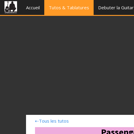
Accueil
Tutos & Tablatures
Debuter la Guita
⇠
Tous les tutos
Passenge