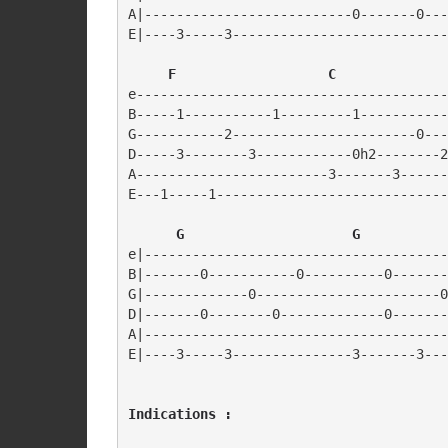
A|--------------------------0-------0---
E|----3-----3---------------------------
   F                   C
e---------------------------------------
B-----1-----------1---------1-----------
G-----------2-----------------------0---
D-----3--------3------------0h2--------2
A------------------------3-------3------
E---1-----1-----------------------------
  G                     G
e|--------------------------------------
B|-------0-----------0----------0-------
G|-------------0-----------------------0
D|-------0--------0-------------0-------
A|--------------------------------------
Indications :