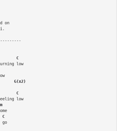
d on

i.

       C
urning low

ow

      G(x2)
       C
eeling low

m
ome

 C