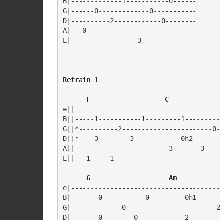
B|-------------1-----------0------

G|------0-------------0-----------

D|----------2------------0--------

A|---0----------------------------

      F                   C
e||-------------------------------------
B||-----1-----------1---------1---------
G||*----------2-----------------------0-
D||*----3--------3------------0h2-------
A||------------------------3-------3----
E||---1-----1---------------------------
   G                    Am
e|--------------------------------------
B|-------0-----------0---------0h1------
G|-------------0-----------------------2
D|-------0--------0------------2--------