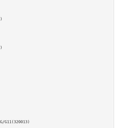
)

) 

G/G11(320013)
