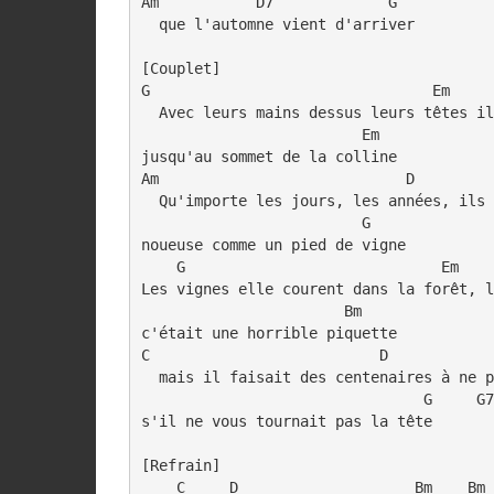
Am           D7             G

  que l'automne vient d'arriver

[Couplet]

G                                Em     
  Avec leurs mains dessus leurs têtes il
                         Em

jusqu'au sommet de la colline

Am                            D         
  Qu'importe les jours, les années, ils 
                         G

noueuse comme un pied de vigne

    G                             Em    
Les vignes elle courent dans la forêt, l
                       Bm

c'était une horrible piquette

C                          D            
  mais il faisait des centenaires à ne p
                                G     G7

s'il ne vous tournait pas la tête

[Refrain]

    C     D                    Bm    Bm
