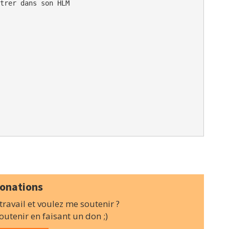
trer dans son HLM

onations
ravail et voulez me soutenir ?
utenir en faisant un don ;)