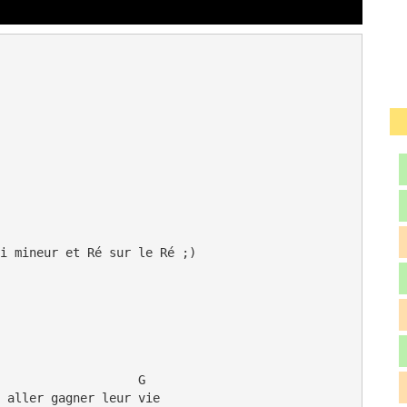
i mineur et Ré sur le Ré ;)

                   G

 aller gagner leur vie
