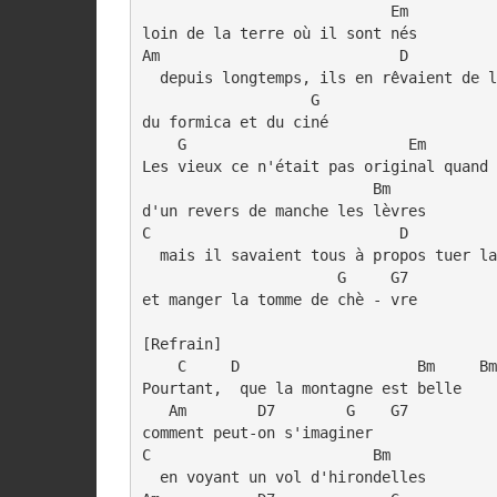
                            Em

loin de la terre où il sont nés

Am                           D          
  depuis longtemps, ils en rêvaient de l
                   G

du formica et du ciné

    G                         Em        
Les vieux ce n'était pas original quand 
                          Bm

d'un revers de manche les lèvres

C                            D          
  mais il savaient tous à propos tuer la
                      G     G7

et manger la tomme de chè - vre

[Refrain]

    C     D                    Bm     Bm

Pourtant,  que la montagne est belle

   Am        D7        G    G7

comment peut-on s'imaginer

C                         Bm

  en voyant un vol d'hirondelles
