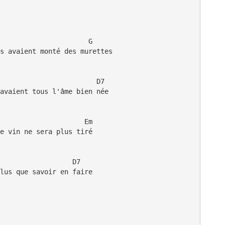
                      G

s avaient monté des murettes

                        D7

avaient tous l'âme bien née

                     Em               

e vin ne sera plus tiré

                  D7

lus que savoir en faire
