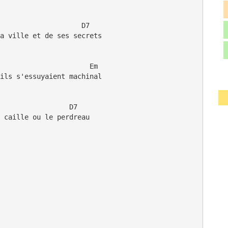
                    D7

a ville et de ses secrets

                      Em         

ils s'essuyaient machinal

                 D7

 caille ou le perdreau
