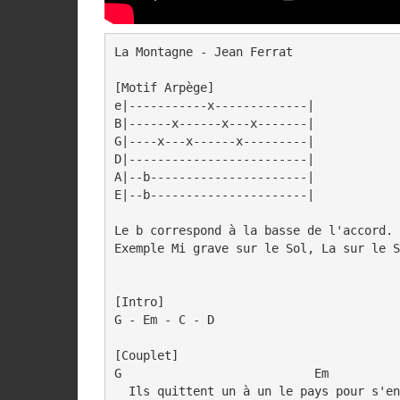
La Montagne - Jean Ferrat

[Motif Arpège]

e|-----------x-------------|

B|------x------x---x-------|

G|----x---x------x---------|

D|-------------------------|

A|--b----------------------|

E|--b----------------------|

Le b correspond à la basse de l'accord.

Exemple Mi grave sur le Sol, La sur le S
[Intro]

G - Em - C - D

[Couplet]

G                           Em          
  Ils quittent un à un le pays pour s'en