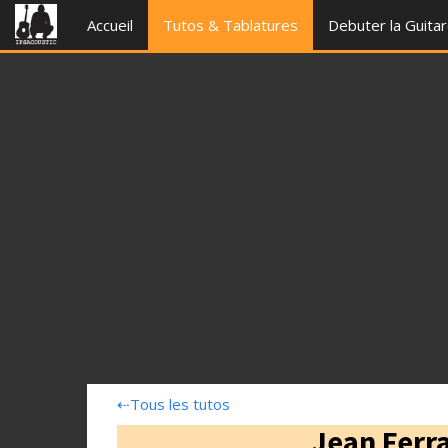
Accueil
Tutos & Tablatures
Debuter la Guita
⇠
Tous les tutos
Jean Ferra