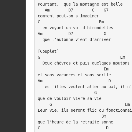
Pourtant,  que la montagne est belle

   Am        D7        G    G7

comment peut-on s'imaginer

C                         Bm

  en voyant un vol d'hirondelles

Am           D7             G

  que l'automne vient d'arriver

[Couplet]

G                                  Em   
  Deux chèvres et puis quelques moutons 
                            Em

et sans vacances et sans sortie

Am                            D         
  Les filles veulent aller au bal, il n'
                        G

que de vouloir vivre sa vie

     G                               Em 
Leur vie, ils seront flic ou fonctionnai
                           Bm

que l'heure de la retraite sonne

C                            D          