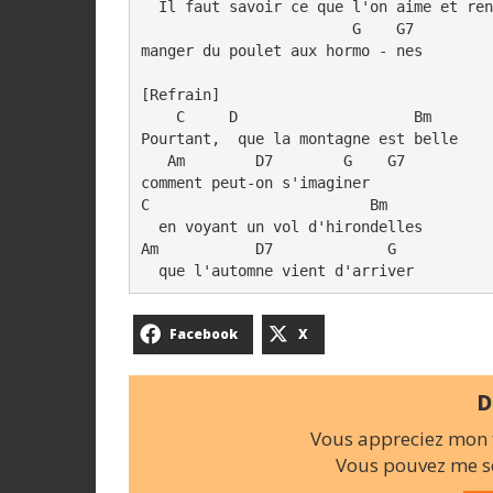
  Il faut savoir ce que l'on aime et ren
                        G    G7

manger du poulet aux hormo - nes

[Refrain]

    C     D                    Bm

Pourtant,  que la montagne est belle

   Am        D7        G    G7

comment peut-on s'imaginer

C                         Bm

  en voyant un vol d'hirondelles

Am           D7             G

Facebook
X
D
Vous appreciez mon t
Vous pouvez me so