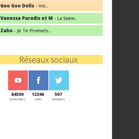
Goo Goo Dolls
- Iris...
Vanessa Paradis et M
- La Seine...
Zaho
- Je Te Promets...
Réseaux sociaux
84500
12240
507
Subscribers
Likes
Followers