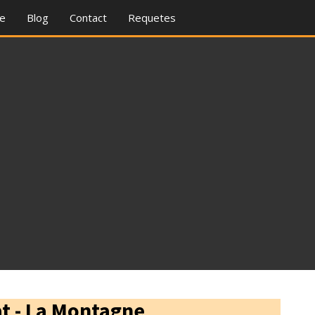
re
Blog
Contact
Requetes
t - La Montagne