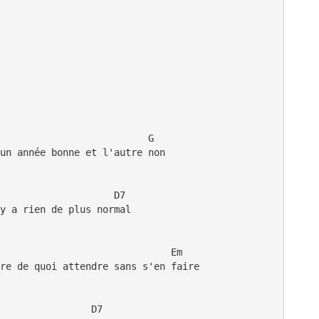
                          G

un année bonne et l'autre non

                    D7

y a rien de plus normal

                              Em           

re de quoi attendre sans s'en faire

                D7
