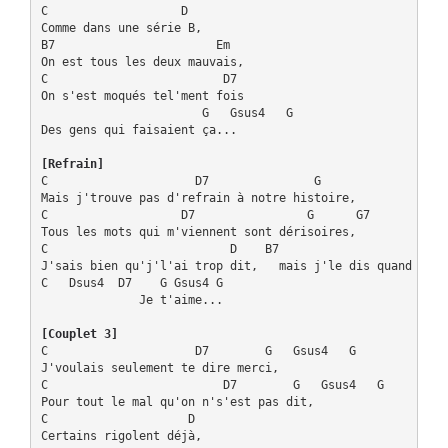
C                   D

Comme dans une série B,

B7                       Em

On est tous les deux mauvais,

C                         D7

On s'est moqués tel'ment fois

                       G   Gsus4   G

Des gens qui faisaient ça...

[Refrain]
C                     D7               G

Mais j'trouve pas d'refrain à notre histoire,

C                   D7                G      G7 

Tous les mots qui m'viennent sont dérisoires,

C                          D    B7                    Em

J'sais bien qu'j'l'ai trop dit,   mais j'le dis quand même,
C   Dsus4  D7    G Gsus4 G

              Je t'aime...

[Couplet 3]
C                     D7        G   Gsus4   G

J'voulais seulement te dire merci,

C                         D7        G   Gsus4   G

Pour tout le mal qu'on n's'est pas dit,

C                    D

Certains rigolent déjà,
