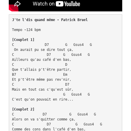
J'te l'dis quand même - Patrick Bruel
Tempo ~124 bpm

[Couplet 1]
C               D7        G   Gsus4   G

 On aurait pu se dire tout ça,

C                D7      G   Gsus4   G

Ailleurs qu'au café d'en bas,

C                         D

Que t'allais p't'être partir,

B7                       Em

Et p't'être même pas rev'nir,

C                         D7

Mais en tout cas c'qu'est sûr,

                         G   Gsus4   G

C'est qu'on pouvait en rire...

[Couplet 2]
C              D7           G   Gsus4   G

Alors on va s'quitter comme ça,

C                D7            G   Gsus4   G

Comme des cons dans l'café d'en bas,
