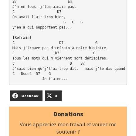
B7                        Em

J'm'en fous, j'les aimais pas,

C                    D7

On avait l'air trop bien,

                        G   C   G

y'en a qui supportent pas...

[Refrain]
C                     D7               G

Mais j'trouve pas d'refrain à notre histoire,

C                   D7                G

Tous les mots qui m'viennent sont dérisoires,

C                          D    B7                    Em

J'sais bien qu'j'l'ai trop dit,   mais j'le dis quand même,
C   Dsus4  D7    G

Facebook
X
Donations
Vous appreciez mon travail et voulez me
soutenir ?