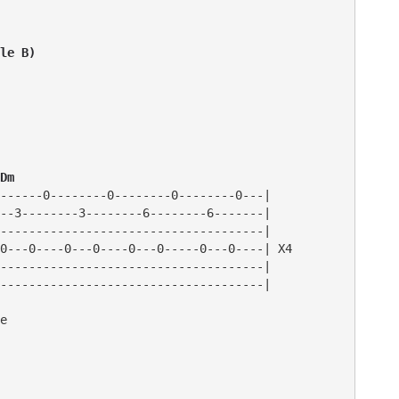
le B)
Dm
------0--------0--------0--------0---|

--3--------3--------6--------6-------|

-------------------------------------|

0---0----0---0----0---0-----0---0----| X4

-------------------------------------|

e
