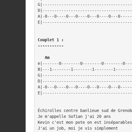
G|--------------------------------------
D|--------------------------------------
A|-0---0----0---0----0---0----0---0-----
E|--------------------------------------
Couplet 1 :

-----------
   Am                                   
e|-------0--------0--------0--------0---
B|---1--------1--------1--------1-------
G|--------------------------------------
D|--------------------------------------
A|-0---0----0---0----0---0----0---0-----
Échirolles centre banlieue sud de Grenob
Je m'appelle Sofian j'ai 20 ans

Kevin c'est mon pote on est inséparables

J'ai un job, moi je vis simplement
