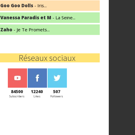
Goo Goo Dolls
- Iris...
Vanessa Paradis et M
- La Seine...
Zaho
- Je Te Promets...
Réseaux sociaux
84500
12240
507
Subscribers
Likes
Followers