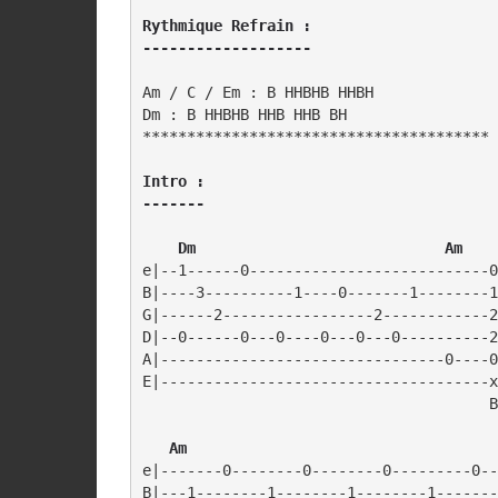
Rythmique Refrain :

-------------------
Am / C / Em : B HHBHB HHBH

Dm : B HHBHB HHB HHB BH

***************************************

Intro :

-------
   Dm                            Am
e|--1------0---------------------------0
B|----3----------1----0-------1--------1
G|------2-----------------2------------2
D|--0------0---0----0---0---0----------2
A|--------------------------------0----0
E|-------------------------------------x
                                       B
Am	
e|-------0--------0--------0---------0--
B|---1--------1--------1--------1-------