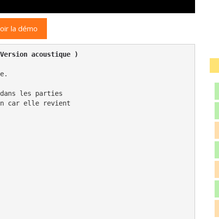
oir la démo
Version acoustique )
e.

dans les parties

n car elle revient
