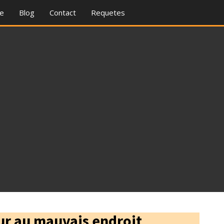
re
Blog
Contact
Requetes
our au mauvais endroit