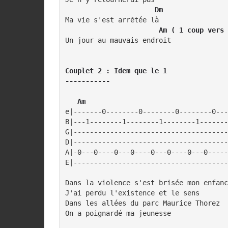
 Dm
Ma vie s'est arrêtée là

 Am ( 1 coup vers 
Un jour au mauvais endroit

Couplet 2 : Idem que le 1 

-----------
   Am                                   
e|-------0--------0--------0--------0---
B|---1--------1--------1--------1-------
G|--------------------------------------
D|--------------------------------------
A|-0---0----0---0----0---0----0---0-----
Dans la violence s'est brisée mon enfanc
J'ai perdu l'existence et le sens

Dans les allées du parc Maurice Thorez

On a poignardé ma jeunesse
