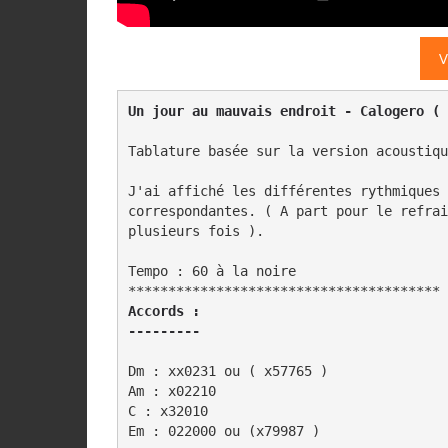
V
Un jour au mauvais endroit - Calogero ( 
Tablature basée sur la version acoustiqu
J'ai affiché les différentes rythmiques 
correspondantes. ( A part pour le refrai
plusieurs fois ).

Tempo : 60 à la noire

Accords :

---------
Dm : xx0231 ou ( x57765 )

Am : x02210

C : x32010

Em : 022000 ou (x79987 )
