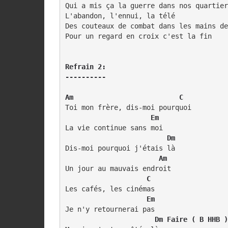
Qui a mis ça la guerre dans nos quartier
L'abandon, l'ennui, la télé

Des couteaux de combat dans les mains de
Pour un regard en croix c'est la fin

Refrain 2:

----------
Am                          C
Toi mon frère, dis-moi pourquoi

Em
La vie continue sans moi

   Dm
Dis-moi pourquoi j'étais là

  Am
Un jour au mauvais endroit

  C
Les cafés, les cinémas

Em
Je n'y retournerai pas

Dm Faire ( B HHB )