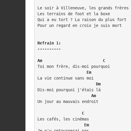
Le soir à Villeneuve, les grands frères 
Les terrains de foot et la boxe

Qui a eu tort ? La raison du plus fort

Pour un regard en croix je suis mort

Refrain 1:

----------
Am                          C
Toi mon frère, dis-moi pourquoi

     Em
La vie continue sans moi

    Dm
Dis-moi pourquoi j'étais là

    Am
Un jour au mauvais endroit

  C 
Les cafés, les cinémas

  Em 
Je n'y retournerai pas
