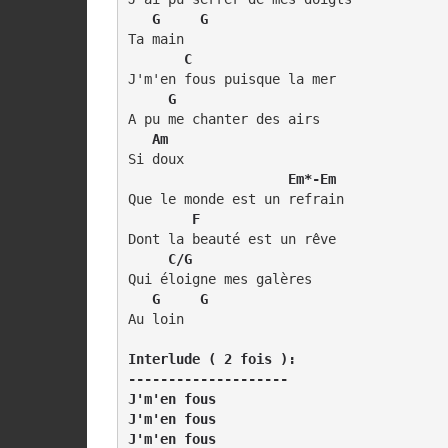
  G     G
Ta main

  C
J'm'en fous puisque la mer

 G
A pu me chanter des airs

 Am
Si doux

      Em*-Em
Que le monde est un refrain

 F
Dont la beauté est un rêve 

 C/G
Qui éloigne mes galères

 G     G
Au loin

Interlude ( 2 fois ):

--------------------

J'm'en fous

J'm'en fous

J'm'en fous
