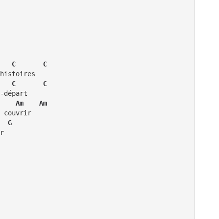
   C       C
   C       C
    Am    Am
  G
r
