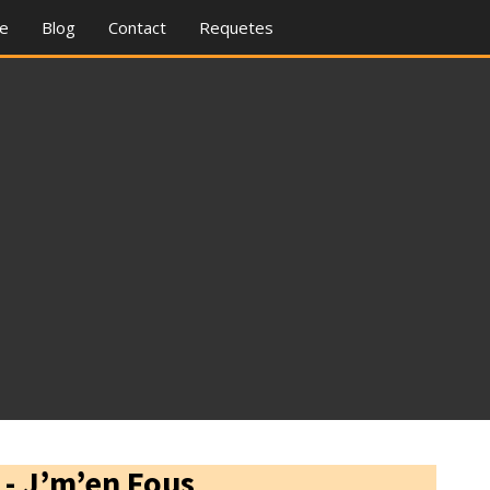
re
Blog
Contact
Requetes
- J’m’en Fous