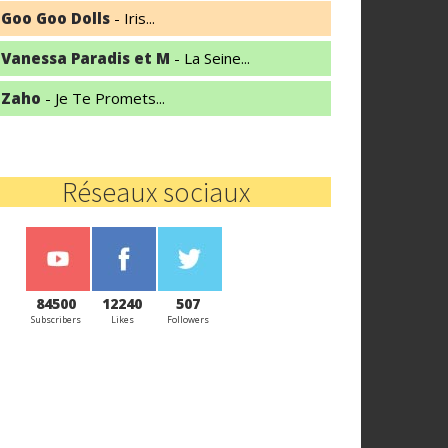
Goo Goo Dolls
- Iris...
Vanessa Paradis et M
- La Seine...
Zaho
- Je Te Promets...
Réseaux sociaux
84500
12240
507
Subscribers
Likes
Followers