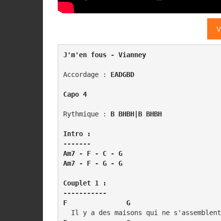
V
J'm'en fous - Vianney
Accordage : 
EADGBD
Capo 4
Rythmique : 
B BHBH|B BHBH
Intro :

-------

Am7 - F - C - G

Am7 - F - G - G
Couplet 1 :

-----------

F               G                       