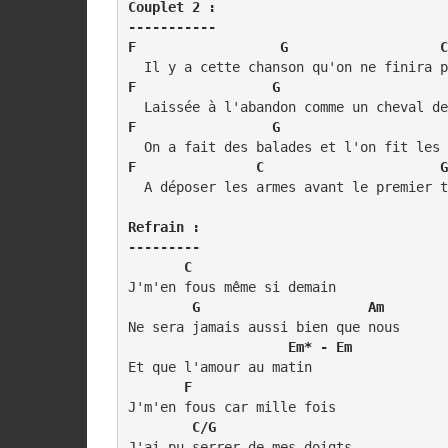
Couplet 2 :

-----------

F                  G                   C
F                 G                     
F                 G                     
F               C                      G
  A déposer les armes avant le premier t
Refrain :

---------

       C
J'm'en fous même si demain

 G                     Am
Ne sera jamais aussi bien que nous

  Em* - Em
Et que l'amour au matin

   F
J'm'en fous car mille fois

   C/G
J'ai pu serrer de mes doigts
