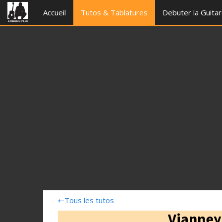
Accueil
Tutos & Tablatures
Debuter la Guita
⇠
Tous les tutos
Vianney 