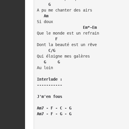
  G
   Am
Si doux

       Em*-Em
Que le monde est un refrain

 F
Dont la beauté est un rêve 

C/G
Qui éloigne mes galères

 G     G
Au loin

Interlude :

-----------

J'm'en fous

Am7 - F - C - G

Am7 - F - G - G