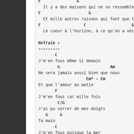
F               G                       
F                    G                  
F                  C                   G
  Le coeur à l'horizon, à ce qu'on a véc
Refrain :

---------

       C
J'm'en fous même si demain

   G                     Am
Ne sera jamais aussi bien que nous

    Em* - Em
Et que l'amour au matin

    F
J'm'en fous car mille fois

 C/G
   G     G
Ta main

    C
J'm'en fous puisque la mer
