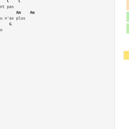
   C    C
       Am    Am
    G
u
