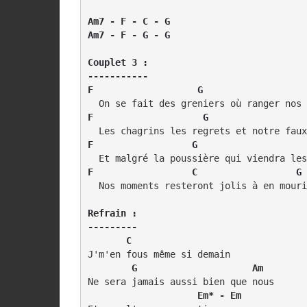
Am7 - F - C - G

Am7 - F - G - G
Couplet 3 :

-----------

F                   G                   
F                    G                  
F                  G                    
F                  C                  G 
  Nos moments resteront jolis à en mouri
Refrain :

---------

       C
J'm'en fous même si demain

     G                     Am
Ne sera jamais aussi bien que nous

   Em* - Em