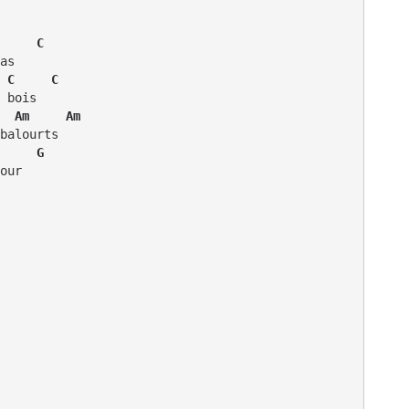
     C
 C     C
  Am     Am
     G
our
