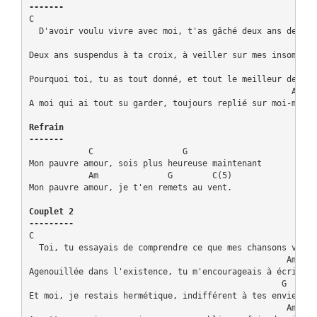
-------
C                                                         G
  D'avoir voulu vivre avec moi, t'as gâché deux ans de ta v
                                                      Am

Deux ans suspendus à ta croix, à veiller sur mes insomnies

                                                           
Pourquoi toi, tu as tout donné, et tout le meilleur de toi-
                                                     Am

A moi qui ai tout su garder, toujours replié sur moi-même.

Refrain

-------
            C                  G

Mon pauvre amour, sois plus heureuse maintenant

            Am              G        C(5)

Mon pauvre amour, je t'en remets au vent.

Couplet 2

---------
C                                                          
  Toi, tu essayais de comprendre ce que mes chansons voulai
                                                    Am

Agenouillée dans l'existence, tu m'encourageais à écrire

                                                   G

Et moi, je restais hermétique, indifférent à tes envies

                                                    Am
