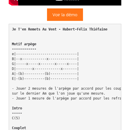
Voir la démo
Je T'en Remets Au Vent - Hubert-Félix Thiéfaine
Motif arpège

------------
e|------------------------------|

B|--x------------x--------------|

G|-----x-----x-------x-----x----|

D|--------x-------------x-------|

A|-(b)----------(b)-------------|

E|-(b)----------(b)-------------|

- Jouer 2 mesures de l'arpège par accord pour les couplets,
sur le dernier Am que l'on joue qu'une mesure.

- Jouer 1 mesure de l'arpège par accord pour les refrains

Intro

-----
C(5)

Couplet
