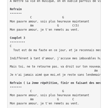
A mettre sa vie en musique, on en oublie parfois de vivre.

Refrain

-------
            C                  G

Mon pauvre amour, sois plus heureuse maintenant

            Am              G        C(5)

Mon pauvre amour, je t'en remets au vent.

Couplet 3

---------
C                                                        G

  Tout est de ma faute en ce jour, et je reconnais mes erre
                                                      Am

Indifférent à tant d'amour, j'accuse mes imbuvables humeurs
                                                          G
Mais toi, ne te retourne pas, va droit sur ton nouveau chem
                                                  Am

Je n'ai jamais aimé que moi,et je reste sans lendemain.

Refrain ( La 2eme répétition, finir en faisant des mesures 
-------
            C                  G

Mon pauvre amour, sois plus heureuse maintenant

            Am              G        C
