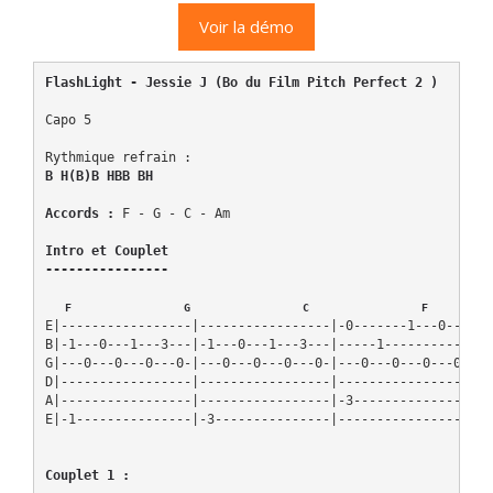
Voir la démo
FlashLight - Jessie J (Bo du Film Pitch Perfect 2 )
Capo 5

B H(B)B HBB BH
Accords :
 F - G - C - Am

Intro et Couplet

   F                 G                 C                 F
E|-----------------|-----------------|-0-------1---0---|--
B|-1---0---1---3---|-1---0---1---3---|-----1-----------|-3
G|---0---0---0---0-|---0---0---0---0-|---0---0---0---0-|--
D|-----------------|-----------------|-----------------|-3
A|-----------------|-----------------|-3---------------|--
E|-1---------------|-3---------------|-----------------|--
Couplet 1 :
