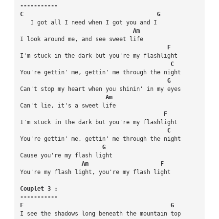
-----------

C                                       G
   I got all I need when I got you and I

  Am
I look around me, and see sweet life

   F
I'm stuck in the dark but you're my flashlight

    C
You're gettin' me, gettin' me through the night

 G
Can't stop my heart when you shinin' in my eyes

   Am
Can't lie, it's a sweet life

 F
I'm stuck in the dark but you're my flashlight

   C
You're gettin' me, gettin' me through the night

 G
Cause you're my flash light

 Am                     F
You're my flash light, you're my flash light

Couplet 3 :

-----------

F                                           G
I see the shadows long beneath the mountain top
