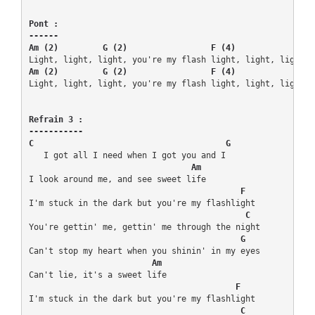
Pont :

------

Am (2)         G (2)                 F (4)
Am (2)         G (2)                 F (4)
Light, light, light, you're my flash light, light, light.

Refrain 3 :

-----------

C                                       G
   I got all I need when I got you and I

      Am
I look around me, and see sweet life

   F
I'm stuck in the dark but you're my flashlight

C
You're gettin' me, gettin' me through the night

  G
Can't stop my heart when you shinin' in my eyes

 Am
Can't lie, it's a sweet life

     F
I'm stuck in the dark but you're my flashlight

  C