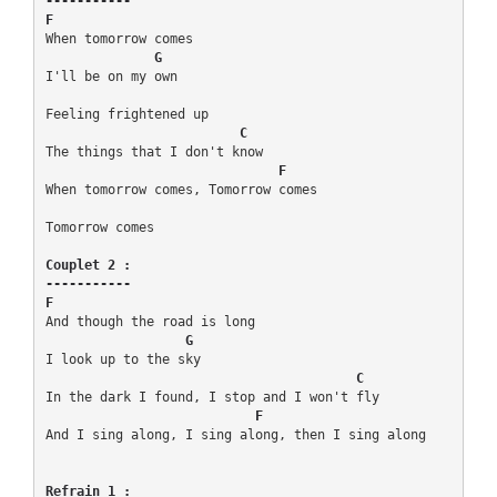
-----------

F
When tomorrow comes

  G
I'll be on my own

Feeling frightened up

 C
The things that I don't know

  F
When tomorrow comes, Tomorrow comes

Tomorrow comes

Couplet 2 :

-----------

F
And though the road is long

   G
I look up to the sky

   C
In the dark I found, I stop and I won't fly

   F
And I sing along, I sing along, then I sing along

Refrain 1 :
