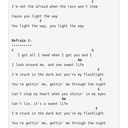
  C
I'm not the afraid when the rain won't stop

Cause you light the way

   F
You light the way, you light the way

Refrain 2:

----------

C                                       G
   I got all I need when I got you and I

  Am
I look around me, and see sweet life

 F
I'm stuck in the dark but you're my flashlight

  C
You're gettin' me, gettin' me through the night

    G
Can't stop my heart when you shinin' in my eyes

 Am
Can't lie, it's a sweet life

  F
I'm stuck in the dark but you're my flashlight

You're gettin' me, gettin' me through the night
