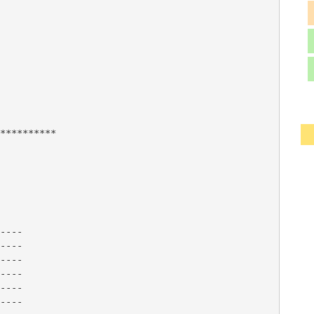
**********

----

----

----

----

----

----
