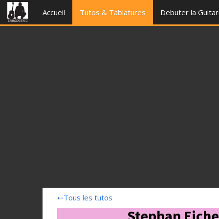
Accueil
Tutos & Tablatures
Debuter la Guita
⇠
Tous les tutos
Stephan Eiche