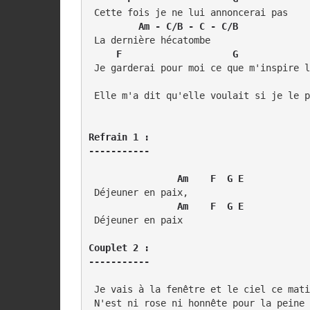
 Cette fois je ne lui annoncerai pas

   Am - C/B - C - C/B
 La dernière hécatombe

  F                    G
 Je garderai pour moi ce que m'inspire l
 Elle m'a dit qu'elle voulait si je le p
Refrain 1 :

    Am    F  G E
 Déjeuner en paix,

  Am    F  G E
 Déjeuner en paix

Couplet 2 :

-----------
 Je vais à la fenêtre et le ciel ce mati
 N'est ni rose ni honnête pour la peine
