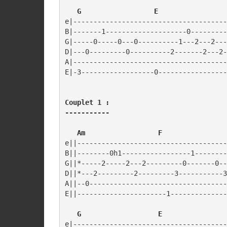
   G                  E
e|--------------------------------------
B|-------1--------------------0---------
G|-----0-----0---0----------1---2---2---
D|---0---------0----------2-------2---2-
A|--------------------------------------
Couplet 1 :

   Am                  F
e||-------------------------------------
B||--------0h1-----------------1--------
G||*-----2-----2---2---------0-------0--
D||*---2---------2---------3-----------3
A||--0----------------------------------
E||----------------------1--------------
G                   E
e|--------------------------------------