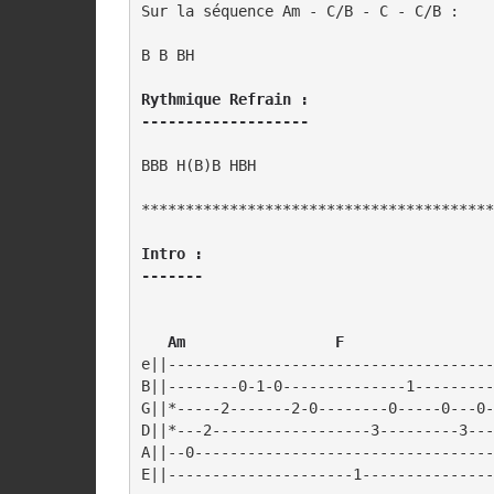
Sur la séquence Am - C/B - C - C/B :

B B BH

Rythmique Refrain :

-------------------
BBB H(B)B HBH

****************************************
Intro :

   Am                 F
e||-------------------------------------
B||--------0-1-0--------------1---------
G||*-----2-------2-0--------0-----0---0-
D||*---2------------------3---------3---
A||--0----------------------------------
E||---------------------1---------------