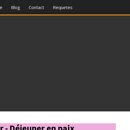
re
Blog
Contact
Requetes
r - Déjeuner en paix