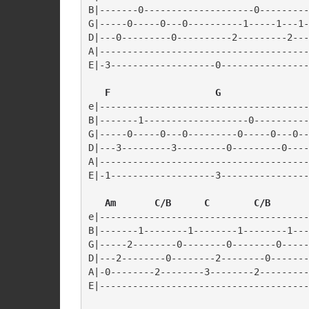
B|-------0--------------------0---------
G|-----0-----0---0----------1-----1---1-
D|---0---------0----------2---------2---
A|--------------------------------------
E|-3-------------------0----------------
  F                   G
e|--------------------------------------
B|-------1-------------------0----------
G|-----0-----0---0---------0-----0---0--
D|---3---------3---------0---------0----
A|--------------------------------------
E|-1-------------------3----------------
 Am       C/B      C        C/B
e|--------------------------------------
B|-------1--------1--------1--------1---
G|-----2--------0--------0--------0-----
D|---2--------0--------2--------0-------
A|-0--------2--------3--------2---------
E|--------------------------------------