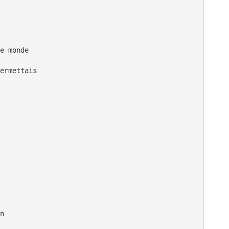
e monde

ermettais

n
