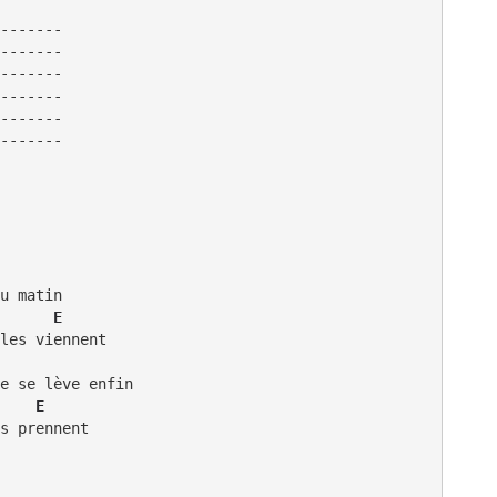
-------

-------

-------

-------

-------

u matin

      E
les viennent

    E
s prennent
