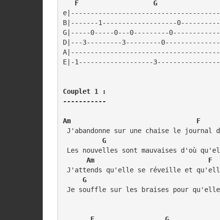
F                   G
e|--------------------------------------
B|-------1-------------------0----------
G|-----0-----0---0---------0------------
D|---3---------3---------0--------------
A|--------------------------------------
Couplet 1 :

-----------
Am                                F
 J'abandonne sur une chaise le journal d
    G                             
 Les nouvelles sont mauvaises d'où qu'el
   Am                             F
     G                                  
 Je souffle sur les braises pour qu'elle
      F                  G