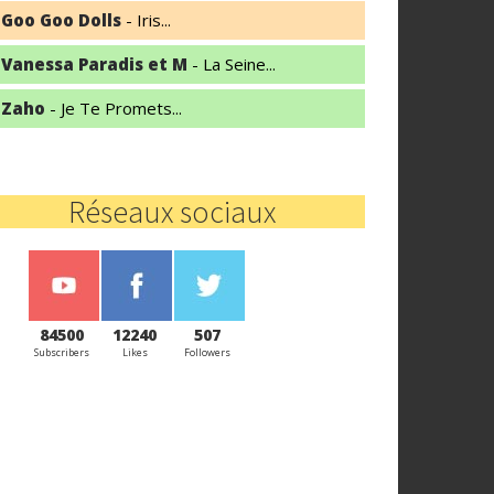
Goo Goo Dolls
- Iris...
Vanessa Paradis et M
- La Seine...
Zaho
- Je Te Promets...
Réseaux sociaux
84500
12240
507
Subscribers
Likes
Followers