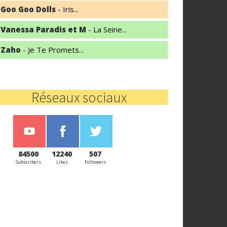
Goo Goo Dolls
- Iris...
Vanessa Paradis et M
- La Seine...
Zaho
- Je Te Promets...
Réseaux sociaux
84500
12240
507
Subscribers
Likes
Followers