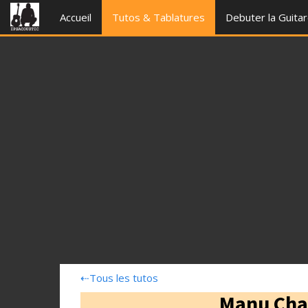
Accueil
Tutos & Tablatures
Debuter la Guita
⇠
Tous les tutos
Manu Chao