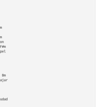
m    

m

on

F#m

pel

 Bm

ajar

   

udad
