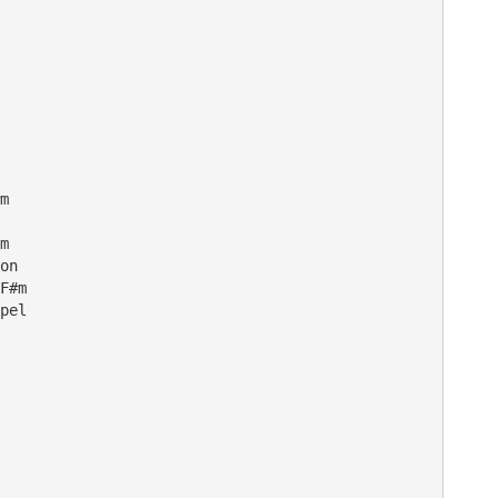
m    

m

on

F#m

pel
