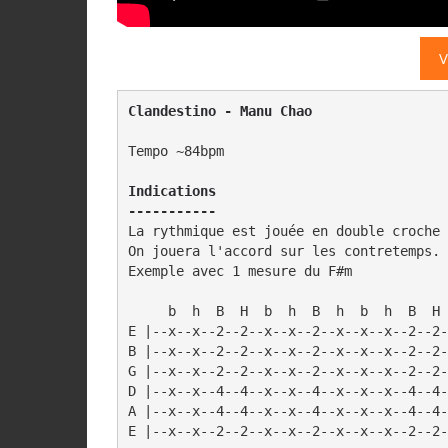
V
Clandestino - Manu Chao
Tempo ~84bpm

Indications

-----------
La rythmique est jouée en double croche 
On jouera l'accord sur les contretemps.

Exemple avec 1 mesure du F#m

     b  h  B  H  b  h  B  h  b  h  B  H 
E |--x--x--2--2--x--x--2--x--x--x--2--2-
B |--x--x--2--2--x--x--2--x--x--x--2--2-
G |--x--x--2--2--x--x--2--x--x--x--2--2-
D |--x--x--4--4--x--x--4--x--x--x--4--4-
A |--x--x--4--4--x--x--4--x--x--x--4--4-
E |--x--x--2--2--x--x--2--x--x--x--2--2-