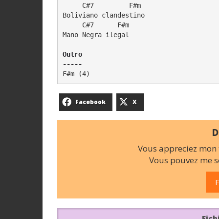
     C#7         F#m

Boliviano clandestino

     C#7      F#m  

Mano Negra ilegal

Outro

-----
Facebook
X
D
Vous appreciez mon t
Vous pouvez me so
F
Fich