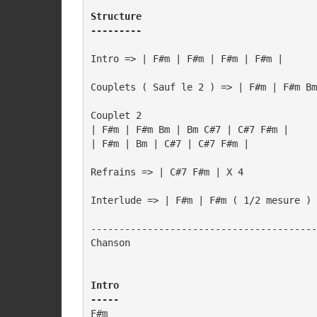
Structure

---------
Intro => | F#m | F#m | F#m | F#m |

Couplets ( Sauf le 2 ) => | F#m | F#m Bm
Couplet 2 

| F#m | F#m Bm | Bm C#7 | C#7 F#m |

| F#m | Bm | C#7 | C#7 F#m |

Refrains => | C#7 F#m | X 4

Interlude => | F#m | F#m ( 1/2 mesure )

----------------------------------------
Chanson

Intro

-----
F#m
