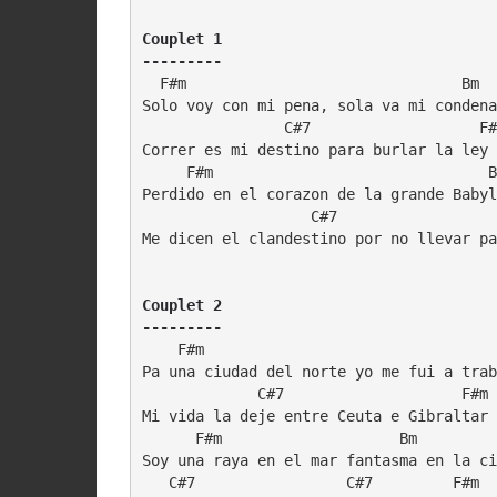
Couplet 1

---------
  F#m                               Bm

Solo voy con mi pena, sola va mi condena

                C#7                   F#
Correr es mi destino para burlar la ley

     F#m                               B
Perdido en el corazon de la grande Babyl
                   C#7                  
Me dicen el clandestino por no llevar pa
Couplet 2

---------
    F#m                                 
Pa una ciudad del norte yo me fui a trab
             C#7                    F#m 
Mi vida la deje entre Ceuta e Gibraltar

      F#m                    Bm

Soy una raya en el mar fantasma en la ci
   C#7                 C#7         F#m
