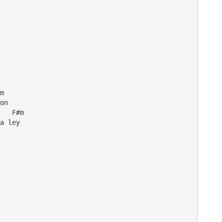
    

m

on

   F#m

a ley
