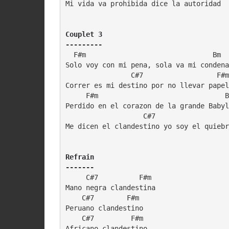
Mi vida va prohibida dice la autoridad

Couplet 3

---------
  F#m                               Bm

Solo voy con mi pena, sola va mi condena

                C#7                  F#m
Correr es mi destino por no llevar papel

     F#m                               B
Perdido en el corazon de la grande Babyl
                   C#7                  
Me dicen el clandestino yo soy el quiebr
Refrain

-------
     C#7          F#m

Mano negra clandestina

    C#7        F#m

Peruano clandestino

    C#7         F#m

Africano clandestino
