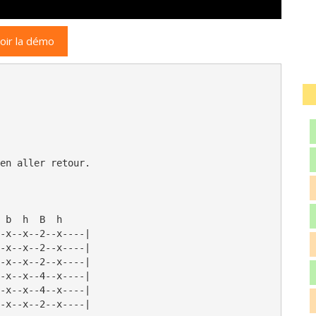
oir la démo
en aller retour.

 b  h  B  h     

-x--x--2--x----|

-x--x--2--x----|

-x--x--2--x----|

-x--x--4--x----|

-x--x--4--x----|

-x--x--2--x----|
