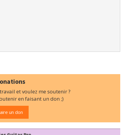
onations
ravail et voulez me soutenir ?
utenir en faisant un don ;)
aire un don
ier Guitar Pro