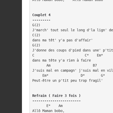
Couplet 4

---------
G(2)

J'march' tout seul le long d'la lign' de
C(2)

dans ma têt' y'a pas d'affair' 

G(2)

J'donne des coups d'pied dans une' p'tit
C                         C*    Em*

dans ma tête y'a rien à faire 

       Am                     B7

J'suis mal en campagn' j'suis mal en vil
     Em*                D*        G*

Peut-être un p'tit peu trop fragil'

Refrain ( Faire 3 fois )

------------------------
       E*    Am                         
Allô Maman bobo,                        