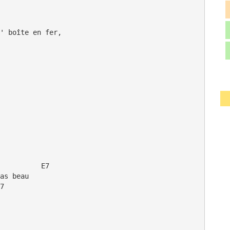
' boîte en fer, 

          E7

as beau

7
