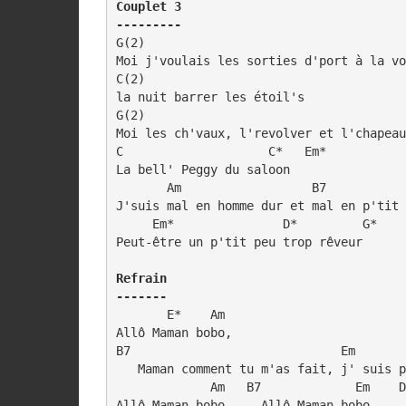
Couplet 3

---------
G(2)                                    
Moi j'voulais les sorties d'port à la vo
C(2)

la nuit barrer les étoil's

G(2)                                    
Moi les ch'vaux, l'revolver et l'chapeau
C                    C*   Em*

La bell' Peggy du saloon 

       Am                  B7           
J'suis mal en homme dur et mal en p'tit 
     Em*               D*         G*

Peut-être un p'tit peu trop rêveur

Refrain

-------
       E*    Am

Allô Maman bobo,    

B7                             Em       
   Maman comment tu m'as fait, j' suis p
             Am   B7             Em    D
Allô Maman bobo,    Allô Maman bobo
