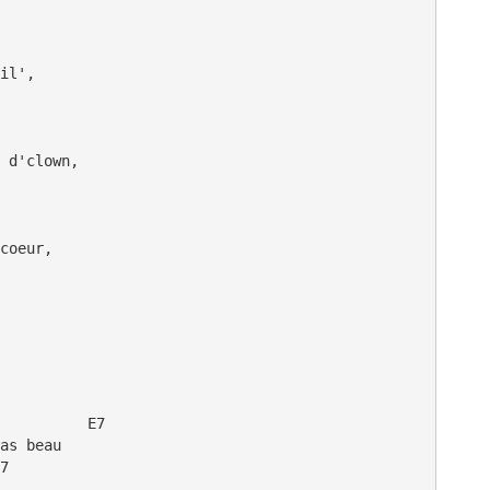
    

il',

            

 d'clown,

       

coeur,

          E7

as beau

7
