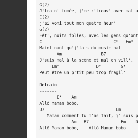
G(2)

J'train' fumée, j'me r'trouv' avec mal a
C(2)

j'ai vomi tout mon quatre heur'

G(2)                                    
Fêt', nuits folles, avec les gens qu'ont
C                             C*   Em*

Maint'nant qu'j'fais du music hall 

       Am                B7            

J'suis mal à la scène et mal en vill', 

     Em*               D*        G*

Peut-être un p'tit peu trop fragil'

Refrain

-------
       E*    Am

Allô Maman bobo,    

B7                             Em       
   Maman comment tu m'as fait, j' suis p
             Am   B7             Em    D
Allô Maman bobo,    Allô Maman bobo
