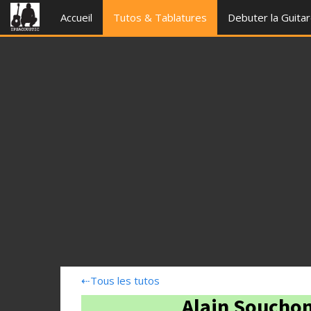
Accueil
Tutos & Tablatures
Debuter la Guita
⇠
Tous les tutos
Alain Souchon