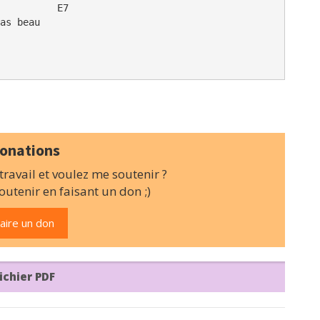
          E7

as beau              

                    

onations
ravail et voulez me soutenir ?
utenir en faisant un don ;)
aire un don
ichier PDF