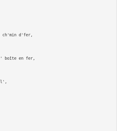
 ch'min d'fer, 

' boîte en fer, 

l',

            

                     
