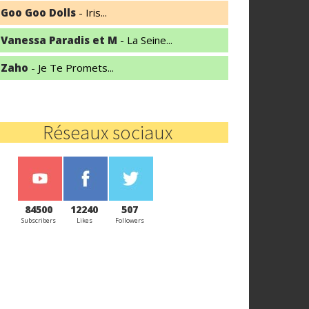
Goo Goo Dolls
- Iris...
Vanessa Paradis et M
- La Seine...
Zaho
- Je Te Promets...
Réseaux sociaux
84500
12240
507
Subscribers
Likes
Followers