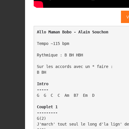
V
Allo Maman Bobo - Alain Souchon
Tempo ~115 bpm

Rythmique : B BH HBH

Sur les accords avec un * faire :

B BH

Intro

-----
G  G  C  C  Am  B7  Em  D

Couplet 1

---------
G(2)

J'march' tout seul le long d'la lign' de