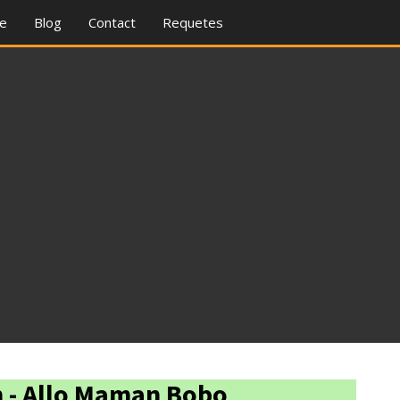
re
Blog
Contact
Requetes
 - Allo Maman Bobo