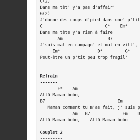
C(2)

Dans ma têt' y'a pas d'affair' 

G(2)

J'donne des coups d'pied dans une' p'tit
C                         C*    Em*

Dans ma tête y'a rien à faire 

       Am                  B7

J'suis mal en campagn' et mal en vill',

     Em*               D*         G*

Peut-être un p'tit peu trop fragil'

Refrain

-------
       E*    Am

Allô Maman bobo,    

B7                             Em       
   Maman comment tu m'as fait, j' suis p
             Am   B7             Em    D
Allô Maman bobo,    Allô Maman bobo 

Couplet 2

---------