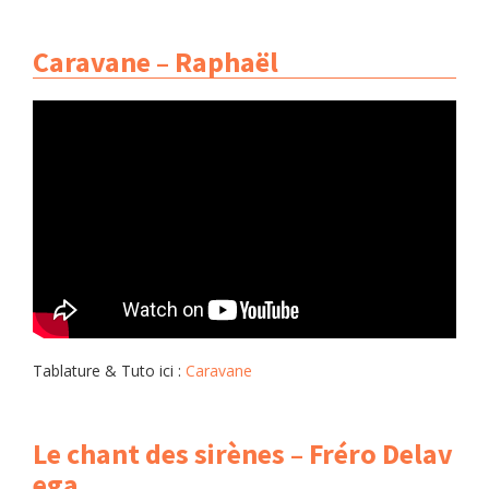
Caravane – Raphaël
Tablature & Tuto ici :
Caravane
Le chant des sirènes – Fréro Delav
ega