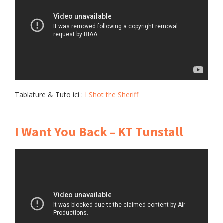
Tablature & Tuto ici :
I Shot the Sheriff
I Want You Back – KT Tunstall