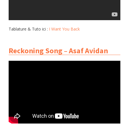
Tablature & Tuto ici :
I Want You Back
Reckoning Song – Asaf Avidan